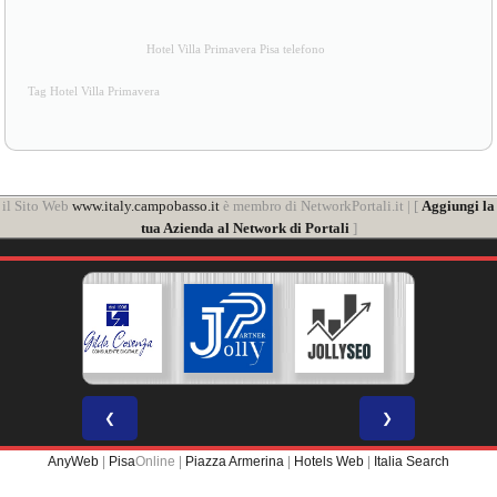
Hotel Villa Primavera Pisa telefono
Tag Hotel Villa Primavera
il Sito Web
www.italy.campobasso.it
è membro di NetworkPortali.it | [
Aggiungi la
tua Azienda al Network di Portali
]
❮
❯
AnyWeb
|
Pisa
Online |
Piazza Armerina
|
Hotels Web
|
Italia Search