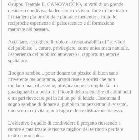
Joanne Lorelli nel giugno del 2019.
Dopo aver collaborato entrambi per oltre un ventennio nel
Gruppo Teatrale IL CANOVACCIO, in virtù di un grande
desiderio condiviso, la decisione di vivere l'arte di fare teatro
in maniera più profonda e puntuale mettendo a frutto le
reciproche esperienze di palcoscenico e di formazione
maturate nel passato.
Accettare, accogliere il ruolo e la responsabilità di "servitori
del pubblico".. curare, privilegiare, come unica meta naturale,
l'esperienza del pubblico attraverso il rapporto tra attori e
spettatore.
Il sogno sarebbe... poter donare un pizzico di buon sano
irriverente melodramma, grandi risate e sorrisi che non
mollano mai, riflessione, provocazione e complicità... di
guadagnarsi un posto fra i ricordi dello spettatore di attimi belli
e magari rievocare poi in lui un po' di letizia.. Insomma il
sogno sarebbe di donare al pubblico un pezzettino di vissuto,
uno scorcio di vita..o una fugace dolce distrazione da essa.
L'obiettivo è quello di condividere il progetto riuscendo a