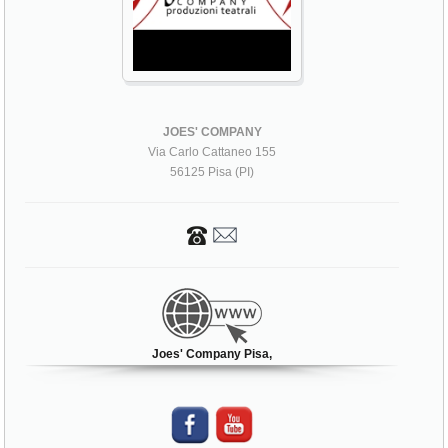
JOES' COMPANY
Via Carlo Cattaneo 155
56125 Pisa (PI)
Joes' Company Pisa,