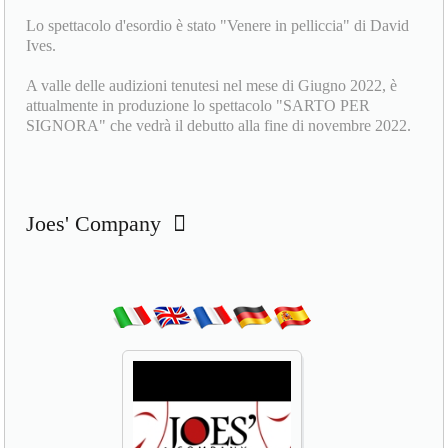
riunire e catalizzare le risorse migliori del territorio per fare
teatro e non solo...
Lo spettacolo d'esordio è stato "Venere in pelliccia" di David
Ives.
A valle delle audizioni tenutesi nel mese di Giugno 2022, è
attualmente in produzione lo spettacolo "SARTO PER
SIGNORA" che vedrà il debutto alla fine di novembre 2022.
Joes' Company