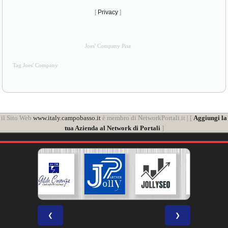
[
Privacy
]
Joes' Company Pisa
Tag Joes' Company
il Sito Web
www.italy.campobasso.it
è membro di NetworkPortali.it | [
Aggiungi la
tua Azienda al Network di Portali
]