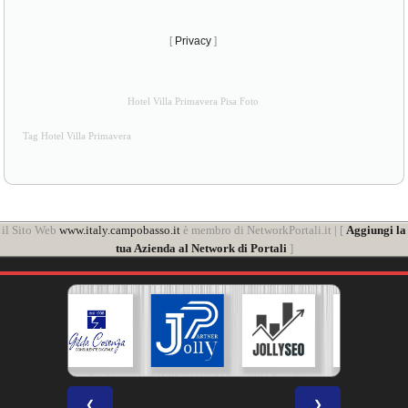
[
Privacy
]
Hotel Villa Primavera Pisa Foto
Tag Hotel Villa Primavera
il Sito Web
www.italy.campobasso.it
è membro di NetworkPortali.it | [
Aggiungi la
tua Azienda al Network di Portali
]
❮
❯