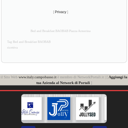
[
Privacy
]
Bed and Breakfast BAOBAB Piazza Armerina
Tag Bed and Breakfast BAOBAB
ricettiva
il Sito Web
www.italy.campobasso.it
è membro di NetworkPortali.it | [
Aggiungi la
tua Azienda al Network di Portali
]