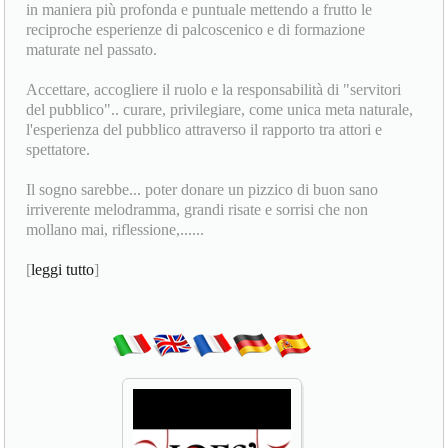
in maniera più profonda e puntuale mettendo a frutto le
reciproche esperienze di palcoscenico e di formazione
maturate nel passato.
Accettare, accogliere il ruolo e la responsabilità di "servitori
del pubblico".. curare, privilegiare, come unica meta naturale,
l'esperienza del pubblico attraverso il rapporto tra attori e
spettatore.
Il sogno sarebbe... poter donare un pizzico di buon sano
irriverente melodramma, grandi risate e sorrisi che non
mollano mai, riflessione,......
[
leggi tutto
]