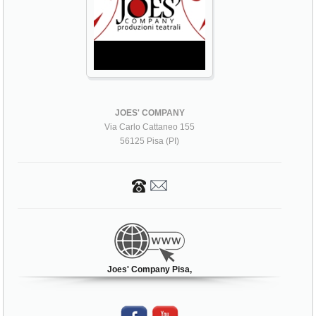
JOES' COMPANY
Via Carlo Cattaneo 155
56125 Pisa (PI)
Joes' Company Pisa,