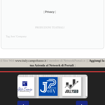
[
Privacy
]
PRODUZIONI TEATRALI
Tag Joes' Company
il Sito Web
www.italy.campobasso.it
è membro di NetworkPortali.it | [
Aggiungi la
tua Azienda al Network di Portali
]