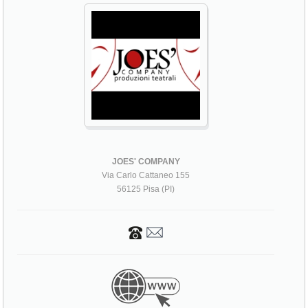
JOES' COMPANY
Via Carlo Cattaneo 155
56125 Pisa (PI)