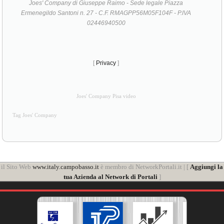
Joes' Company di Giuseppe Raimo - Sede legale Piazza
Ermenegildo Santoni n. 27 - C.F. RMAGPP56M05F104F - P.IVA
02446940500
[
Privacy
]
Joes' Company Pisa video
Tag Joes' Company
il Sito Web
www.italy.campobasso.it
è membro di NetworkPortali.it | [
Aggiungi la
tua Azienda al Network di Portali
]