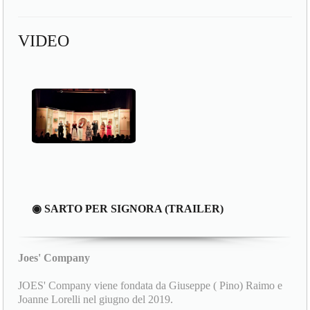
VIDEO
◉ SARTO PER SIGNORA (TRAILER)
Joes' Company
JOES' Company viene fondata da Giuseppe ( Pino) Raimo e
Joanne Lorelli nel giugno del 2019.