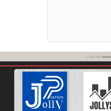
il Sito Web
www.i