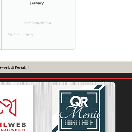
[
Privacy
]
Joes' Company Pisa
Tag Joes' Company
twork di Portali
]