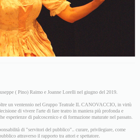
seppe ( Pino) Raimo e Joanne Lorelli nel giugno del 2019.
 oltre un ventennio nel Gruppo Teatrale IL CANOVACCIO, in virtù
ecisione di vivere l'arte di fare teatro in maniera più profonda e
che esperienze di palcoscenico e di formazione maturate nel passato.
ponsabilità di "servitori del pubblico".. curare, privilegiare, come
ubblico attraverso il rapporto tra attori e spettatore.