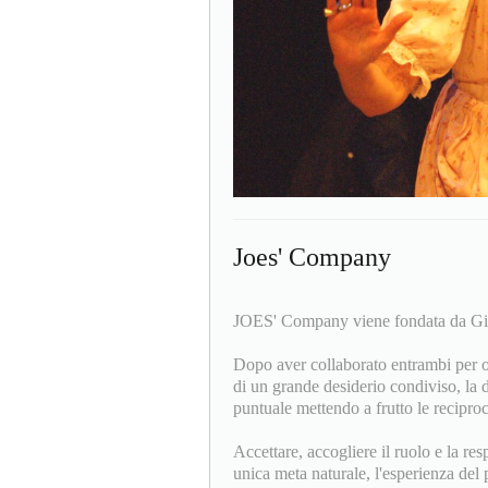
Joes' Company
JOES' Company viene fondata da Giu
Dopo aver collaborato entrambi per
di un grande desiderio condiviso, la d
puntuale mettendo a frutto le recipro
Accettare, accogliere il ruolo e la res
unica meta naturale, l'esperienza del p